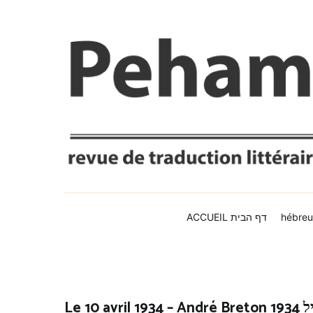
Aller
au
contenu
Peham פֶּחָם
revue de traduction littér
ACCUEIL דף הבית