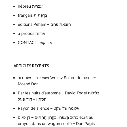
hébreu עִבְרִית
français צָרְפָתִית
éditions Peham – הוצאת פחם
à propos אודות
CONTACT צור קשר
ARTICLES RÉCENTS
ערב של שושנים – משה דור Soirée de roses –
Moshé Dor
Par les nuits d’automne – David Fogel בלילות
הסתיו – דוד פוגל
Rayon de silence – אלומה של שקט
כָּתוּב בְּעִפָּרוֹן בַּקָּרוֹן הֶחָתוּם – דן פגיס écrit au
crayon dans un wagon scellé – Dan Pagis