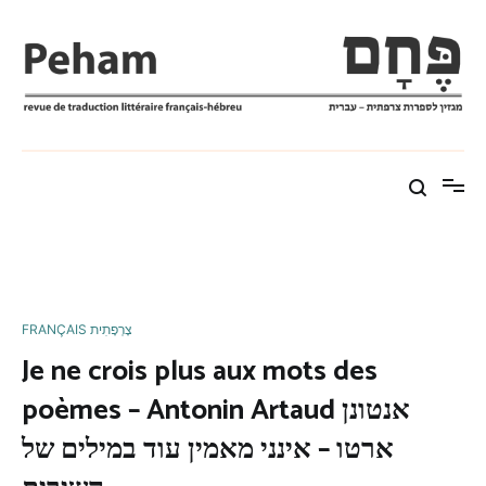
Aller
au
contenu
Peham פֶּחָם
revue de traduction littéraire français-hébreu מגזין לספרות
צרפתי–עברי
FRANÇAIS צָרְפָתִית
Je ne crois plus aux mots des
poèmes – Antonin Artaud אנטונן
ארטו – אינני מאמין עוד במילים של