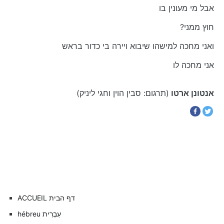
אבל מי מעונין בו
?חוץ ממני
ואני מחכה למישהו שיבוא ויירה בי כדור בראש
אני מחכה לו
אנטונן ארטו
(תרגום: סבין הוין וחגי ליניק)
Navigation
de
l’article
ACCUEIL דף הבית
hébreu עִבְרִית