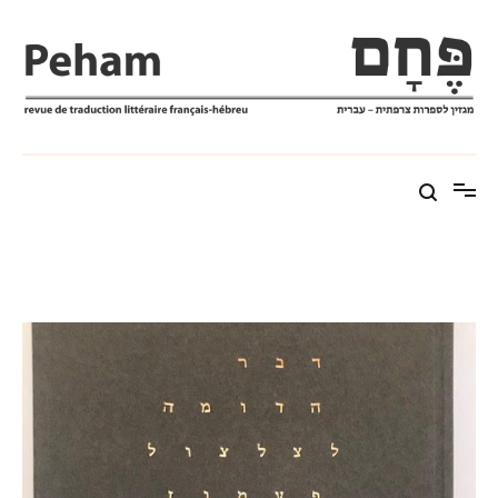
Aller
au
contenu
Peham פֶּחָם
revue de traduction littéraire français-hébreu מגזין לספרות
צרפתי–עברי